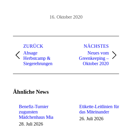
16. Oktober 2020
Kommentarnavigation
ZURÜCK
NÄCHSTES
Absage
Neues vom
Vorheriger
Nächster
Herbstcamp &
Greenkeeping –
Beitrag:
Beitrag:
Siegerehrungen
Oktober 2020
Ähnliche News
Benefiz-Turnier
Etikette-Leitlinien für
zugunsten
das Miteinander
Mädchenhaus Mia
26. Juli 2026
28. Juli 2026