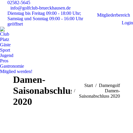
02582-5645
info@golfclub-brueckhausen.de
Instagram
Faceboo
E-
Dienstag bis Freitag 09:00 - 18:00 Uhr;
page
page
Mai
Mitgliederbereich
Samstag und Sonntag 09:00 - 16:00 Uhr
opens
opens
pag
Login
geöffnet
in
in
ope
Club
new
new
in
Platz
window
window
ne
Gäste
win
Sport
Jugend
Pros
Gastronomie
Mitglied werden!
Damen-
Sie befinden sich hier:
Start
Damengolf
Saisonabschluss
Damen-
Saisonabschluss 2020
2020