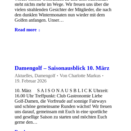
steht nichts mehr im Wege. Wir freuen uns über die
vielen strahlenden Gesichter der Mitglieder, die nach
den dunklen Wintermonaten nun wieder mit dem
Golfen anfangen. Unser…
Read more
Damengolf – Saisonausblick 10. März
Aktuelles
,
Damengolf
Von
Charlotte Markus
19. Februar 2026
10. März S A I S O N A U S B L I C K Uhrzeit:
16.00 Uhr Treffpunkt: Club Gastronomie Liebe
Golf-Damen, die Vorfreude auf sonnige Fairways
und schöne gemeinsame Runden wächst! Wir freuen
uns darauf, gemeinsam mit Euch in eine sportliche
und gesellige Saison zu starten und möchten Euch
gerne den…