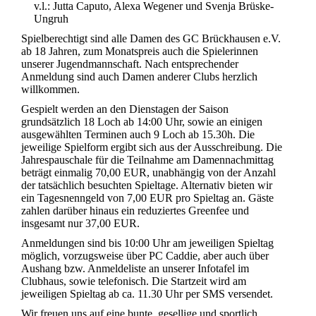
v.l.: Jutta Caputo, Alexa Wegener und Svenja Brüske-
Ungruh
Spielberechtigt sind alle Damen des GC Brückhausen e.V.
ab 18 Jahren, zum Monatspreis auch die Spielerinnen
unserer Jugendmannschaft. Nach entsprechender
Anmeldung sind auch Damen anderer Clubs herzlich
willkommen.
Gespielt werden an den Dienstagen der Saison
grundsätzlich 18 Loch ab 14:00 Uhr, sowie an einigen
ausgewählten Terminen auch 9 Loch ab 15.30h. Die
jeweilige Spielform ergibt sich aus der Ausschreibung. Die
Jahrespauschale für die Teilnahme am Damennachmittag
beträgt einmalig 70,00 EUR, unabhängig von der Anzahl
der tatsächlich besuchten Spieltage. Alternativ bieten wir
ein Tagesnenngeld von 7,00 EUR pro Spieltag an. Gäste
zahlen darüber hinaus ein reduziertes Greenfee und
insgesamt nur 37,00 EUR.
Anmeldungen sind bis 10:00 Uhr am jeweiligen Spieltag
möglich, vorzugsweise über PC Caddie, aber auch über
Aushang bzw. Anmeldeliste an unserer Infotafel im
Clubhaus, sowie telefonisch. Die Startzeit wird am
jeweiligen Spieltag ab ca. 11.30 Uhr per SMS versendet.
Wir freuen uns auf eine bunte, gesellige und sportlich