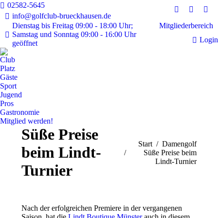
02582-5645
Instagram
Faceboo
E-
info@golfclub-brueckhausen.de
page
page
Mai
Mitgliederbereich
Dienstag bis Freitag 09:00 - 18:00 Uhr;
Samstag und Sonntag 09:00 - 16:00 Uhr
opens
opens
pag
Login
geöffnet
in
in
ope
new
new
in
Club
window
window
ne
Platz
Gäste
win
Sport
Jugend
Pros
Gastronomie
Mitglied werden!
Süße Preise
Sie befinden sich hier:
Start
Damengolf
beim Lindt-
Süße Preise beim
Lindt-Turnier
Turnier
Nach der erfolgreichen Premiere in der vergangenen
Saison, hat die
Lindt Boutique Münster
auch in diesem