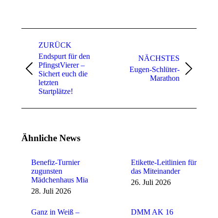
Kommentarnavigation
ZURÜCK
Endspurt für den
NÄCHSTES
PfingstVierer –
Eugen-Schlüter-
Vorheriger
Nächster
Sichert euch die
Marathon
Beitrag:
Beitrag:
letzten
Startplätze!
Ähnliche News
Benefiz-Turnier
Etikette-Leitlinien für
zugunsten
das Miteinander
Mädchenhaus Mia
26. Juli 2026
28. Juli 2026
Ganz in Weiß –
DMM AK 16