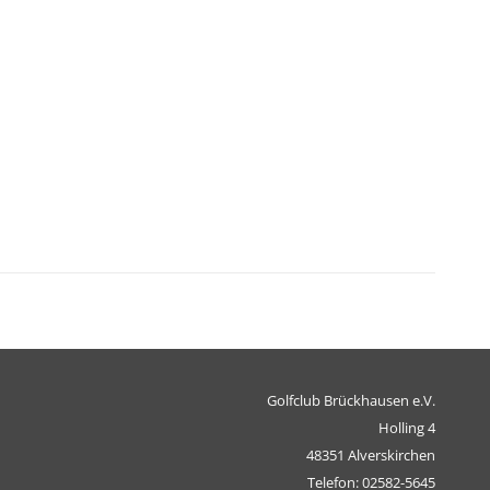
Golfclub Brückhausen e.V.
Holling 4
48351 Alverskirchen
Telefon: 02582-5645