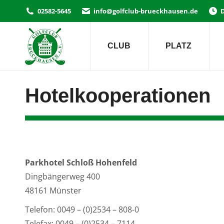
02582-5645
info@golfclub-brueckhausen.de
D
CLUB
PLATZ
Hotelkooperationen
Parkhotel Schloß Hohenfeld
Dingbängerweg 400
48161 Münster
Telefon: 0049 – (0)2534 – 808-0
Telefax: 0049 – (0)2534 – 7114