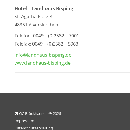
Hotel – Landhaus Bisping
St. Agatha Platz 8
48351 Alverskirchen
Telefon: 0049 – (0)2582 – 7001
Telefax: 0049 – (0)2582 – 5963
info@landhaus-bisping.de
www.landhaus-bisping.de
GC Brückhausen @ 2026
Impressum
Datenschutzerklärung