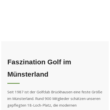
und über die Clubgrenzen hinaus bekannt. Dieses Jahr
freuen wir uns besonders über unsere neue Sponsorin.
Krisztina Toth vom Kosmetikinstitut Hello Beauty in
Münster hat…
mehr lesen
Faszination Golf im
Münsterland
Seit 1987 ist der Golfclub Brückhausen eine feste Größe
im Münsterland. Rund 900 Mitglieder schätzen unseren
gepflegten 18-Loch-Platz, die modernen