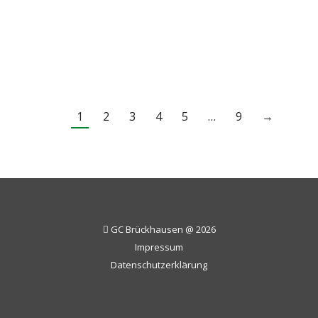
oder unter diesem Link der Uni Münster.
Bericht: JSt Quellen: Homepage Uni Münster
und Uni Zeitung der WWU Münster
1
2
3
4
5
…
9
→
GC Brückhausen @ 2026
Impressum
Datenschutzerklärung