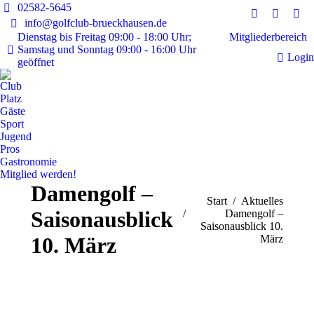
02582-5645
Instagram
Faceboo
E-
info@golfclub-brueckhausen.de
page
page
Mai
Mitgliederbereich
Dienstag bis Freitag 09:00 - 18:00 Uhr;
Samstag und Sonntag 09:00 - 16:00 Uhr
opens
opens
pag
Login
geöffnet
in
in
ope
new
new
in
Club
window
window
ne
Platz
Gäste
win
Sport
Jugend
Pros
Gastronomie
Mitglied werden!
Damengolf –
Sie befinden sich hier:
Start
Aktuelles
Saisonausblick
Damengolf –
Saisonausblick 10.
März
10. März