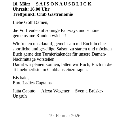
10. März S A I S O N A U S B L I C K
Uhrzeit: 16.00 Uhr
Treffpunkt: Club Gastronomie
Liebe Golf-Damen,
die Vorfreude auf sonnige Fairways und schöne
gemeinsame Runden wächst!
Wir freuen uns darauf, gemeinsam mit Euch in eine
sportliche und gesellige Saison zu starten und möchten
Euch gerne den Turnierkalender für unsere Damen-
Nachmittage vorstellen.
Damit wir planen können, bitten wir Euch, Euch in die
Teilnehmerliste im Clubhaus einzutragen.
Bis bald,
Eure Ladies Captains
Jutta Caputo Alexa Wegener Svenja Brüske-
Ungruh
19. Februar 2026