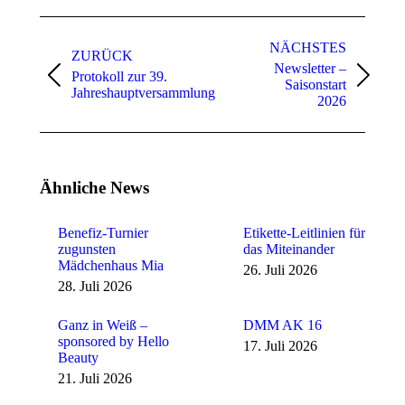
Kommentarnavigation
NÄCHSTES
ZURÜCK
Newsletter –
Protokoll zur 39.
Vorheriger
Nächster
Saisonstart
Jahreshauptversammlung
Beitrag:
Beitrag:
2026
Ähnliche News
Benefiz-Turnier
Etikette-Leitlinien für
zugunsten
das Miteinander
Mädchenhaus Mia
26. Juli 2026
28. Juli 2026
Ganz in Weiß –
DMM AK 16
sponsored by Hello
17. Juli 2026
Beauty
21. Juli 2026