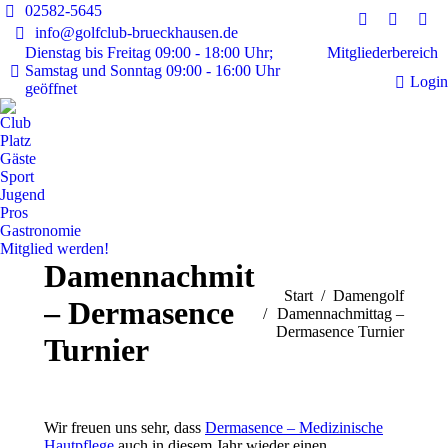
02582-5645
Instagram
Faceboo
E-
info@golfclub-brueckhausen.de
page
page
Mai
Mitgliederbereich
Dienstag bis Freitag 09:00 - 18:00 Uhr;
Samstag und Sonntag 09:00 - 16:00 Uhr
opens
opens
pag
Login
geöffnet
in
in
ope
new
new
in
Club
window
window
ne
Platz
Gäste
win
Sport
Jugend
Pros
Gastronomie
Mitglied werden!
Damennachmittag
Sie befinden sich hier:
Start
Damengolf
– Dermasence
Damennachmittag –
Dermasence Turnier
Turnier
Wir freuen uns sehr, dass
Dermasence – Medizinische
Hautpflege
auch in diesem Jahr wieder einen