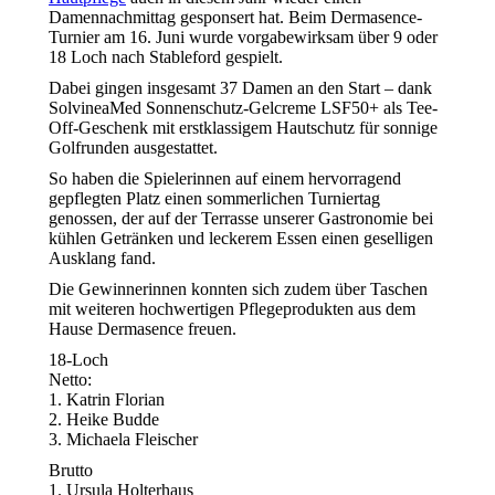
Damennachmittag gesponsert hat. Beim Dermasence-
Turnier am 16. Juni wurde vorgabewirksam über 9 oder
18 Loch nach Stableford gespielt.
Dabei gingen insgesamt 37 Damen an den Start – dank
SolvineaMed Sonnenschutz-Gelcreme LSF50+ als Tee-
Off-Geschenk mit erstklassigem Hautschutz für sonnige
Golfrunden ausgestattet.
So haben die Spielerinnen auf einem hervorragend
gepflegten Platz einen sommerlichen Turniertag
genossen, der auf der Terrasse unserer Gastronomie bei
kühlen Getränken und leckerem Essen einen geselligen
Ausklang fand.
Die Gewinnerinnen konnten sich zudem über Taschen
mit weiteren hochwertigen Pflegeprodukten aus dem
Hause Dermasence freuen.
18-Loch
Netto:
1. Katrin Florian
2. Heike Budde
3. Michaela Fleischer
Brutto
1. Ursula Holterhaus