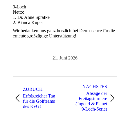
9-Loch
Netto:
1. Dr. Anne Sprafke
2. Bianca Kuper
Wir bedanken uns ganz herzlich bei Dermasence für die
erneute großzügige Unterstützung!
21. Juni 2026
Kommentarnavigation
NÄCHSTES
ZURÜCK
Absage der
Erfolgreicher Tag
Freitagsturniere
Vorheriger
Nächster
für die Golfteams
(Jugend & Planet
Beitrag:
Beitrag:
des KvG!
9-Loch-Serie)