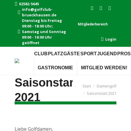
02582-5645
info@golfclub-
Instagram
Facebook
E-
brueckhausen.de
page
page
Mail
Dienstag bis Freitag
Mitgliederbereich
09:00 - 18:00 Uhr;
opens
opens
page
Samstag und Sonntag
in
in
opens
09:00 - 16:00 Uhr
Login
new
new
in
geöffnet
window
window
new
CLUB
PLATZ
GÄSTE
SPORT
JUGEND
PROS
window
GASTRONOMIE
MITGLIED WERDEN!
Saisonstart
Sie befinden sich hier:
Start
Damengolf
2021
Saisonstart 2021
Liebe Golfdamen,