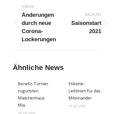
Kommentarnavigatio
ZURÜCK
Änderungen
NÄCHSTES
durch neue
Saisonstart
Vorheriger
Nächster
Corona-
2021
Beitrag:
Beitrag:
Lockerungen
Ähnliche News
Benefiz-Turnier
Etikette-
zugunsten
Leitlinien für das
Mädchenhaus
Miteinander
Mia
26. Juli 2026
28. Juli 2026