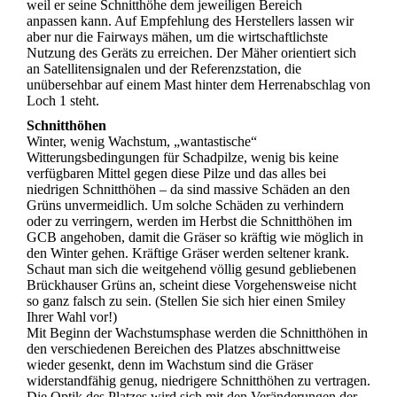
weil er seine Schnitthöhe dem jeweiligen Bereich
anpassen kann. Auf Empfehlung des Herstellers lassen wir
aber nur die Fairways mähen, um die wirtschaftlichste
Nutzung des Geräts zu erreichen. Der Mäher orientiert sich
an Satellitensignalen und der Referenzstation, die
unübersehbar auf einem Mast hinter dem Herrenabschlag von
Loch 1 steht.
Schnitthöhen
Winter, wenig Wachstum, „wantastische“
Witterungsbedingungen für Schadpilze, wenig bis keine
verfügbaren Mittel gegen diese Pilze und das alles bei
niedrigen Schnitthöhen – da sind massive Schäden an den
Grüns unvermeidlich. Um solche Schäden zu verhindern
oder zu verringern, werden im Herbst die Schnitthöhen im
GCB angehoben, damit die Gräser so kräftig wie möglich in
den Winter gehen. Kräftige Gräser werden seltener krank.
Schaut man sich die weitgehend völlig gesund gebliebenen
Brückhauser Grüns an, scheint diese Vorgehensweise nicht
so ganz falsch zu sein. (Stellen Sie sich hier einen Smiley
Ihrer Wahl vor!)
Mit Beginn der Wachstumsphase werden die Schnitthöhen in
den verschiedenen Bereichen des Platzes abschnittweise
wieder gesenkt, denn im Wachstum sind die Gräser
widerstandfähig genug, niedrigere Schnitthöhen zu vertragen.
Die Optik des Platzes wird sich mit den Veränderungen der