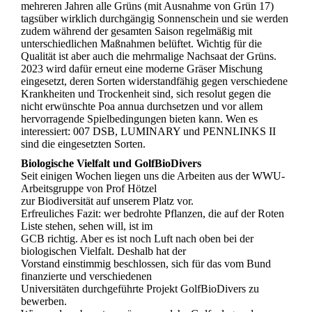
mehreren Jahren alle Grüns (mit Ausnahme von Grün 17)
tagsüber wirklich durchgängig Sonnenschein und sie werden
zudem während der gesamten Saison regelmäßig mit
unterschiedlichen Maßnahmen belüftet. Wichtig für die
Qualität ist aber auch die mehrmalige Nachsaat der Grüns.
2023 wird dafür erneut eine moderne Gräser Mischung
eingesetzt, deren Sorten widerstandfähig gegen verschiedene
Krankheiten und Trockenheit sind, sich resolut gegen die
nicht erwünschte Poa annua durchsetzen und vor allem
hervorragende Spielbedingungen bieten kann. Wen es
interessiert: 007 DSB, LUMINARY und PENNLINKS II
sind die eingesetzten Sorten.
Biologische Vielfalt und GolfBioDivers
Seit einigen Wochen liegen uns die Arbeiten aus der WWU-
Arbeitsgruppe von Prof Hötzel
zur Biodiversität auf unserem Platz vor.
Erfreuliches Fazit: wer bedrohte Pflanzen, die auf der Roten
Liste stehen, sehen will, ist im
GCB richtig. Aber es ist noch Luft nach oben bei der
biologischen Vielfalt. Deshalb hat der
Vorstand einstimmig beschlossen, sich für das vom Bund
finanzierte und verschiedenen
Universitäten durchgeführte Projekt GolfBioDivers zu
bewerben.