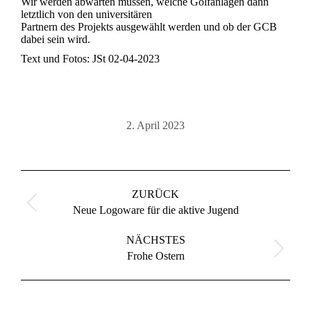
Wir werden abwarten müssen, welche Golfanlagen dann
letztlich von den universitären
Partnern des Projekts ausgewählt werden und ob der GCB
dabei sein wird.
Text und Fotos: JSt 02-04-2023
2. April 2023
Kommentarnavigation
ZURÜCK
Vorheriger
Neue Logoware für die aktive Jugend
Beitrag:
NÄCHSTES
Nächster
Frohe Ostern
Beitrag: