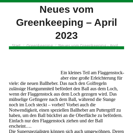
Neues vom
Greenkeeping – April
2023
Sie befinden sich hier:
Start
Greenkeeping
Neues vom Greenkeeping – April…
Ein kleines Teil am Flaggenstock-
aber eine große Erleichterung für
viele: die neuen Ballheber. Das nach den Golfregeln
zulässige Hartgummiteil befördert den Ball aus dem Loch,
wenn der Flaggenstock aus dem Loch gezogen wird. Das
mühselige Gefingere nach dem Ball, während die Stange
noch im Loch steckt – vorbei! Vorbei auch die
Notwendigkeit, einen speziellen Ballheber am Puttergriff zu
haben, um den Ball bückfrei an die Oberfläche zu befördern.
Einfach nur den Flaggenstock ziehen und der Ball
erscheint….
Die Superspezialisten können sich auch umgewöhnen. Deren