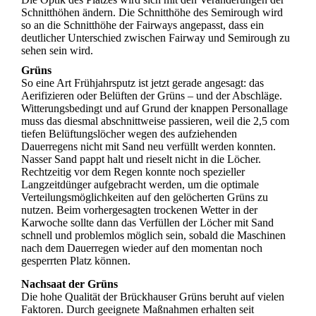
Schnitthöhen ändern. Die Schnitthöhe des Semirough wird
so an die Schnitthöhe der Fairways angepasst, dass ein
deutlicher Unterschied zwischen Fairway und Semirough zu
sehen sein wird.
Grüns
So eine Art Frühjahrsputz ist jetzt gerade angesagt: das
Aerifizieren oder Belüften der Grüns – und der Abschläge.
Witterungsbedingt und auf Grund der knappen Personallage
muss das diesmal abschnittweise passieren, weil die 2,5 com
tiefen Belüftungslöcher wegen des aufziehenden
Dauerregens nicht mit Sand neu verfüllt werden konnten.
Nasser Sand pappt halt und rieselt nicht in die Löcher.
Rechtzeitig vor dem Regen konnte noch spezieller
Langzeitdünger aufgebracht werden, um die optimale
Verteilungsmöglichkeiten auf den gelöcherten Grüns zu
nutzen. Beim vorhergesagten trockenen Wetter in der
Karwoche sollte dann das Verfüllen der Löcher mit Sand
schnell und problemlos möglich sein, sobald die Maschinen
nach dem Dauerregen wieder auf den momentan noch
gesperrten Platz können.
Nachsaat der Grüns
Die hohe Qualität der Brückhauser Grüns beruht auf vielen
Faktoren. Durch geeignete Maßnahmen erhalten seit