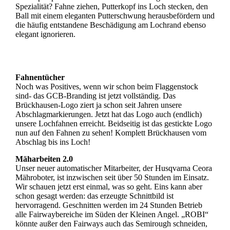
Spezialität? Fahne ziehen, Putterkopf ins Loch stecken, den
Ball mit einem eleganten Putterschwung herausbefördern und
die häufig entstandene Beschädigung am Lochrand ebenso
elegant ignorieren.
Fahnentücher
Noch was Positives, wenn wir schon beim Flaggenstock
sind- das GCB-Branding ist jetzt vollständig. Das
Brückhausen-Logo ziert ja schon seit Jahren unsere
Abschlagmarkierungen. Jetzt hat das Logo auch (endlich)
unsere Lochfahnen erreicht. Beidseitig ist das gestickte Logo
nun auf den Fahnen zu sehen! Komplett Brückhausen vom
Abschlag bis ins Loch!
Mäharbeiten 2.0
Unser neuer automatischer Mitarbeiter, der Husqvarna Ceora
Mähroboter, ist inzwischen seit über 50 Stunden im Einsatz.
Wir schauen jetzt erst einmal, was so geht. Eins kann aber
schon gesagt werden: das erzeugte Schnittbild ist
hervorragend. Geschnitten werden im 24 Stunden Betrieb
alle Fairwaybereiche im Süden der Kleinen Angel. „ROBI“
könnte außer den Fairways auch das Semirough schneiden,