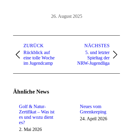
26. August 2025
Kommentarnavigation
ZURÜCK
NÄCHSTES
Rückblick auf
5. und letzter
Vorheriger
Nächster
eine tolle Woche
Spieltag der
Beitrag:
Beitrag:
im Jugendcamp
NRW-Jugendliga
Ähnliche News
Golf & Natur-
Neues vom
Zertifikat – Was ist
Greenkeeping
es und wozu dient
24. April 2026
es?
2. Mai 2026