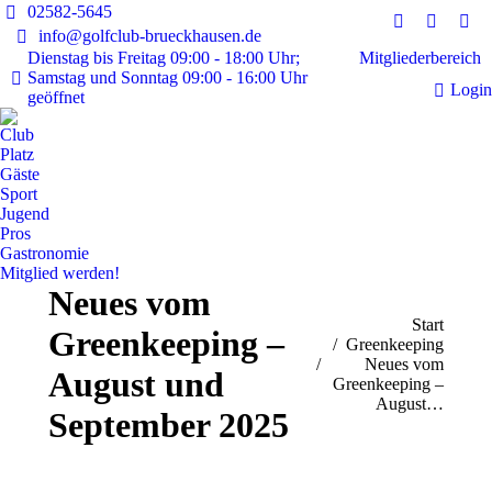
02582-5645
Instagram
Faceboo
E-
info@golfclub-brueckhausen.de
page
page
Mai
Mitgliederbereich
Dienstag bis Freitag 09:00 - 18:00 Uhr;
Samstag und Sonntag 09:00 - 16:00 Uhr
opens
opens
pag
Login
geöffnet
in
in
ope
new
new
in
Club
window
window
ne
Platz
Gäste
win
Sport
Jugend
Pros
Gastronomie
Mitglied werden!
Neues vom
Sie befinden sich hier:
Start
Greenkeeping –
Greenkeeping
Neues vom
August und
Greenkeeping –
August…
September 2025