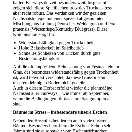
harten Fairways derzeit besonders weit. Insgesamt
zeigen sich diese Spielflächen trotz des Trockenstress
aber recht robust. Das verdanken wir der gezielten
Nachsaatstrategie mit einer speziell abgestimmten
Mischung aus Lolium (Deutsches Weidelgras) und Poa
pratensis (Wiesenrispe/Kentucky Bluegrass). Diese
Kombination sorgt für:
Widerstandsfähigkeit gegen Trockenheit
Hohe Belastbarkeit im Spielbetrieb
Schnelles Schließen von Lücken durch gute
Bestockungsfähigkeit
Auf die oft empfohlene Beimischung von Festuca, einem
Gras, das besonders widerstandsfähig gegen Trockenheit
ist, wird bewusst verzichtet, da diese Grassorte auf
unserem lehmigen Boden nicht gedeiht.
Auch in diesem Herbst erfolgt wieder die planmäßige
Nachsaat aller Fairways – wie immer ab September,
wenn die Bedingungen für das teure Saatgut optimal
sind.
Bäume im Stress – insbesondere unsere Eschen
Neben den Rasenflächen leiden auch viele unserer
Bäume. Besonders betroffen: die Eschen. Schon seit
Jahren sind sie europaweit vom Eschentriebsterben