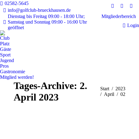
02582-5645
Instagram
Faceboo
E-
info@golfclub-brueckhausen.de
page
page
Mai
Mitgliederbereich
Dienstag bis Freitag 09:00 - 18:00 Uhr;
Samstag und Sonntag 09:00 - 16:00 Uhr
opens
opens
pag
Login
geöffnet
in
in
ope
new
new
in
Club
window
window
ne
Platz
Gäste
win
Sport
Jugend
Pros
Gastronomie
Mitglied werden!
Tages-Archive:
2.
Sie befinden sich hier:
Start
2023
April 2023
April
02