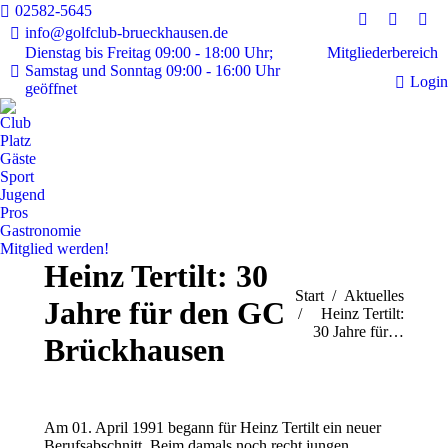
02582-5645
Instagram
Faceboo
E-
info@golfclub-brueckhausen.de
page
page
Mai
Mitgliederbereich
Dienstag bis Freitag 09:00 - 18:00 Uhr;
Samstag und Sonntag 09:00 - 16:00 Uhr
opens
opens
pag
Login
geöffnet
in
in
ope
new
new
in
Club
window
window
ne
Platz
Gäste
win
Sport
Jugend
Pros
Gastronomie
Mitglied werden!
Heinz Tertilt: 30
Sie befinden sich hier:
Start
Aktuelles
Jahre für den GC
Heinz Tertilt:
30 Jahre für…
Brückhausen
Am 01. April 1991 begann für Heinz Tertilt ein neuer
Berufsabschnitt. Beim damals noch recht jungen