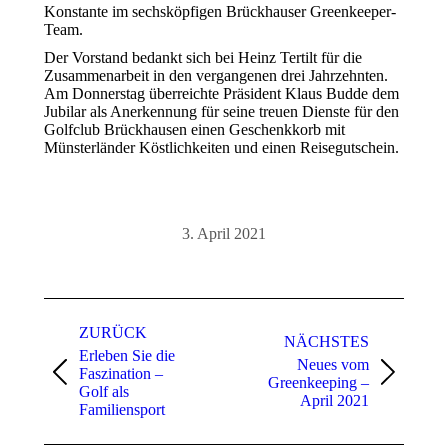
Konstante im sechsköpfigen Brückhauser Greenkeeper-
Team.
Der Vorstand bedankt sich bei Heinz Tertilt für die
Zusammenarbeit in den vergangenen drei Jahrzehnten.
Am Donnerstag überreichte Präsident Klaus Budde dem
Jubilar als Anerkennung für seine treuen Dienste für den
Golfclub Brückhausen einen Geschenkkorb mit
Münsterländer Köstlichkeiten und einen Reisegutschein.
3. April 2021
Kommentarnavigation
ZURÜCK
NÄCHSTES
Erleben Sie die
Neues vom
Faszination –
Vorheriger
Nächster
Greenkeeping –
Golf als
Beitrag:
Beitrag:
April 2021
Familiensport