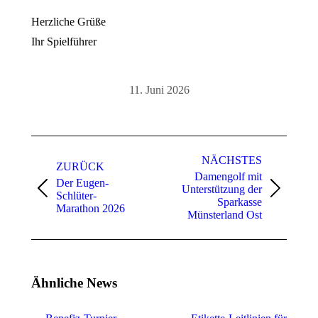
Herzliche Grüße
Ihr Spielführer
11. Juni 2026
Kommentarnavigation
NÄCHSTES
ZURÜCK
Damengolf mit
Der Eugen-
Unterstützung der
Vorheriger
Nächster
Schlüter-
Sparkasse
Beitrag:
Beitrag:
Marathon 2026
Münsterland Ost
Ähnliche News