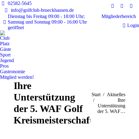
02582-5645
Instagram
Faceboo
E-
info@golfclub-brueckhausen.de
page
page
Mai
Mitgliederbereich
Dienstag bis Freitag 09:00 - 18:00 Uhr;
Samstag und Sonntag 09:00 - 16:00 Uhr
opens
opens
pag
Login
geöffnet
in
in
ope
new
new
in
Club
window
window
ne
Platz
Gäste
win
Sport
Jugend
Pros
Gastronomie
Mitglied werden!
Ihre
Unterstützung
Sie befinden sich hier:
Start
Aktuelles
Ihre
der 5. WAF Golf
Unterstützung
der 5. WAF…
Kreismeisterschaft