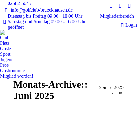
02582-5645
Instagram
Faceboo
E-
info@golfclub-brueckhausen.de
page
page
Mai
Mitgliederbereich
Dienstag bis Freitag 09:00 - 18:00 Uhr;
Samstag und Sonntag 09:00 - 16:00 Uhr
opens
opens
pag
Login
geöffnet
in
in
ope
new
new
in
Club
window
window
ne
Platz
Gäste
win
Sport
Jugend
Pros
Gastronomie
Mitglied werden!
Monats-Archive::
Sie befinden sich
Start
2025
Juni 2025
hier:
Juni