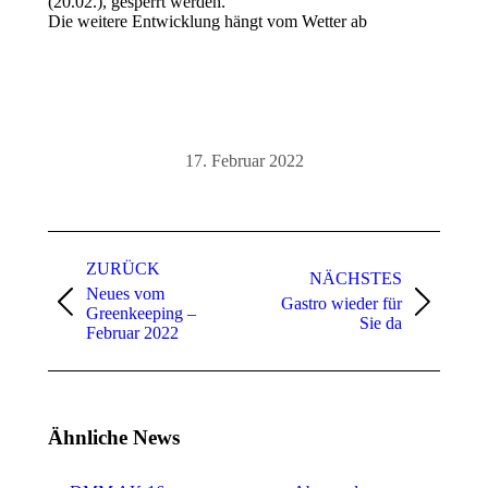
(20.02.), gesperrt werden.
Die weitere Entwicklung hängt vom Wetter ab
17. Februar 2022
Kommentarnavigation
ZURÜCK
NÄCHSTES
Neues vom
Gastro wieder für
Vorheriger
Nächster
Greenkeeping –
Sie da
Beitrag:
Beitrag:
Februar 2022
Ähnliche News