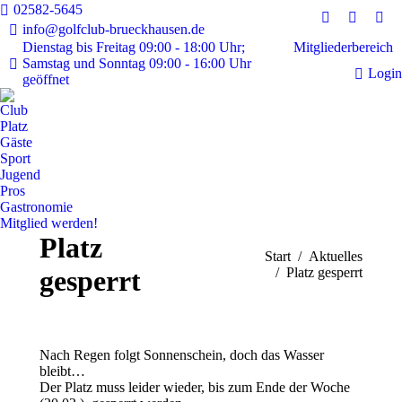
02582-5645
Instagram
Faceboo
E-
info@golfclub-brueckhausen.de
page
page
Mai
Mitgliederbereich
Dienstag bis Freitag 09:00 - 18:00 Uhr;
Samstag und Sonntag 09:00 - 16:00 Uhr
opens
opens
pag
Login
geöffnet
in
in
ope
new
new
in
Club
window
window
ne
Platz
Gäste
win
Sport
Jugend
Pros
Gastronomie
Mitglied werden!
Platz
Sie befinden sich hier:
Start
Aktuelles
gesperrt
Platz gesperrt
Nach Regen folgt Sonnenschein, doch das Wasser
bleibt…
Der Platz muss leider wieder, bis zum Ende der Woche