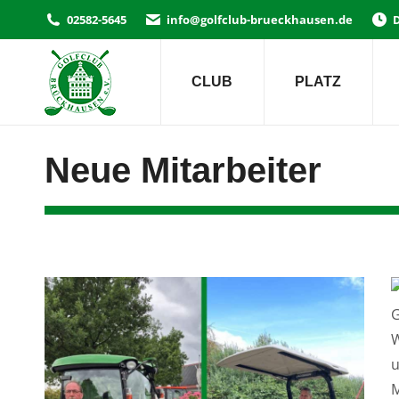
02582-5645
info@golfclub-brueckhausen.de
D
CLUB
PLATZ
Neue Mitarbeiter
G
W
u
M