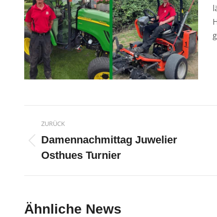
l
H
g
Kommentarnavigatio
ZURÜCK
Damennachmittag Juwelier
Vorheriger
Osthues Turnier
Beitrag:
Ähnliche News