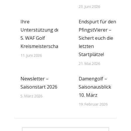
23. Juni 2026
Ihre
Endspurt für den
Unterstützung der
PfingstVierer –
5. WAF Golf
Sichert euch die
Kreismeisterschaft
letzten
Startplätze!
11. Juni 2026
21. Mai 2026
Newsletter –
Damengolf –
Saisonstart 2026
Saisonausblick
10. März
5. März 2026
19. Februar 2026
Search: