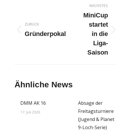
Kommentarnavigatio
NÄCHSTES
MiniCup
startet
ZURÜCK
Vorheriger
Nächster
Gründerpokal
in die
Beitrag:
Beitrag:
Liga-
Saison
Ähnliche News
DMM AK 16
Absage der
Freitagsturniere
17. Juli 2026
(Jugend & Planet
9-Loch-Serie)