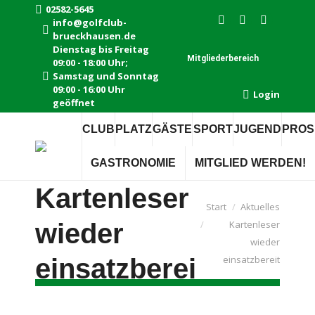
02582-5645
info@golfclub-
Instagram
Facebook
E-
brueckhausen.de
page
page
Mail
Dienstag bis Freitag
Mitgliederbereich
09:00 - 18:00 Uhr;
opens
opens
page
Samstag und Sonntag
in
in
opens
09:00 - 16:00 Uhr
Login
new
new
in
geöffnet
window
window
new
CLUB
PLATZ
GÄSTE
SPORT
JUGEND
PROS
window
GASTRONOMIE
MITGLIED WERDEN!
Kartenleser
Sie befinden sich hier:
Start
Aktuelles
wieder
Kartenleser
wieder
einsatzbereit
einsatzbereit