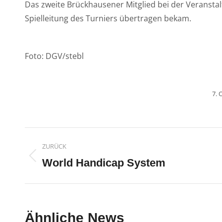
Das zweite Brückhausener Mitglied bei der Veranstalt
Spielleitung des Turniers übertragen bekam.
Foto: DGV/stebl
7. 
Kommentarnavigatio
ZURÜCK
Vorheriger
World Handicap System
Beitrag:
Ähnliche News