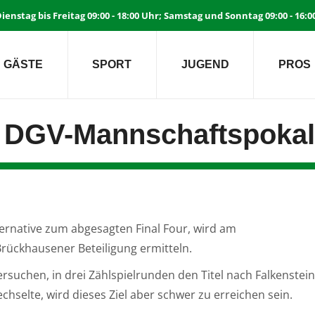
ienstag bis Freitag 09:00 - 18:00 Uhr; Samstag und Sonntag 09:00 - 16:
GÄSTE
SPORT
JUGEND
PROS
 DGV-Mannschaftspokal
ernative zum abgesagten Final Four, wird am
ückhausener Beteiligung ermitteln.
suchen, in drei Zählspielrunden den Titel nach Falkenstein
echselte, wird dieses Ziel aber schwer zu erreichen sein.