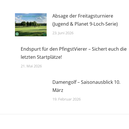
Absage der Freitagsturniere
(Jugend & Planet 9-Loch-Serie)
23. Juni 2026
Endspurt für den PfingstVierer – Sichert euch die
letzten Startplätze!
21. Mai 2026
Damengolf – Saisonausblick 10.
März
19. Februar 2026