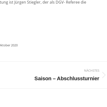
ung ist Jürgen Stiegler, der als DGV- Referee die
Oktober 2020
n
NÄCHSTES
Nächster
Saison – Abschlussturnier
Beitrag: