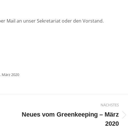
per Mail an unser Sekretariat oder den Vorstand.
. März 2020
n
NÄCHSTES
Neues vom Greenkeeping – März
Nächster
2020
Beitrag: