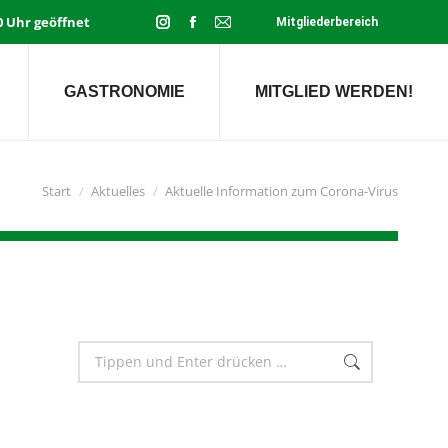
00 Uhr geöffnet
Mitgliederbereich
Instagram
Facebook
E-
page
page
Mail
opens
opens
page
GASTRONOMIE
MITGLIED WERDEN!
in
in
opens
new
new
in
window
window
new
window
Sie befinden sich hier:
Start
Aktuelles
Aktuelle Information zum Corona-Virus
Search: