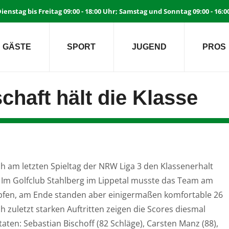
ienstag bis Freitag 09:00 - 18:00 Uhr; Samstag und Sonntag 09:00 - 16:
GÄSTE
SPORT
JUGEND
PROS
haft hält die Klasse
h am letzten Spieltag der NRW Liga 3 den Klassenerhalt
t. Im Golfclub Stahlberg im Lippetal musste das Team am
pfen, am Ende standen aber einigermaßen komfortable 26
 zuletzt starken Auftritten zeigen die Scores diesmal
taten: Sebastian Bischoff (82 Schläge), Carsten Manz (88),