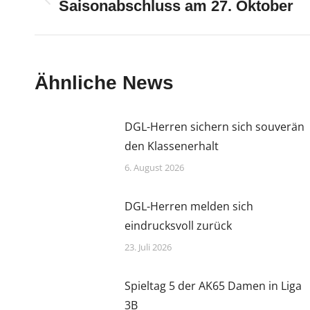
Vorheriger
Saisonabschluss am 27. Oktober
Beitrag:
Ähnliche News
DGL-Herren sichern sich souverän
den Klassenerhalt
6. August 2026
DGL-Herren melden sich
eindrucksvoll zurück
23. Juli 2026
Spieltag 5 der AK65 Damen in Liga
3B