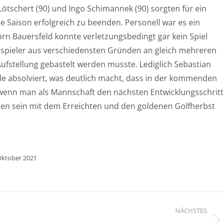
 Lötschert (90) und Ingo Schimannek (90) sorgten für ein
e Saison erfolgreich zu beenden. Personell war es ein
örn Bauersfeld konnte verletzungsbedingt gar kein Spiel
spieler aus verschiedensten Gründen an gleich mehreren
Aufstellung gebastelt werden musste. Lediglich Sebastian
le absolviert, was deutlich macht, dass in der kommenden
, wenn man als Mannschaft den nächsten Entwicklungsschrit
eden sein mit dem Erreichten und den goldenen Golfherbst
Oktober 2021
n
NÄCHSTES