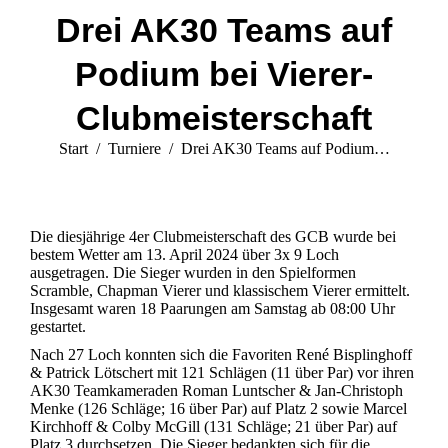
Drei AK30 Teams auf
Podium bei Vierer-
Clubmeisterschaft
Sie befinden sich hier:
Start
Turniere
Drei AK30 Teams auf Podium…
Die diesjährige 4er Clubmeisterschaft des GCB wurde bei
bestem Wetter am 13. April 2024 über 3x 9 Loch
ausgetragen. Die Sieger wurden in den Spielformen
Scramble, Chapman Vierer und klassischem Vierer ermittelt.
Insgesamt waren 18 Paarungen am Samstag ab 08:00 Uhr
gestartet.
Nach 27 Loch konnten sich die Favoriten René Bisplinghoff
& Patrick Lötschert mit 121 Schlägen (11 über Par) vor ihren
AK30 Teamkameraden Roman Luntscher & Jan-Christoph
Menke (126 Schläge; 16 über Par) auf Platz 2 sowie Marcel
Kirchhoff & Colby McGill (131 Schläge; 21 über Par) auf
Platz 3 durchsetzen. Die Sieger bedankten sich für die