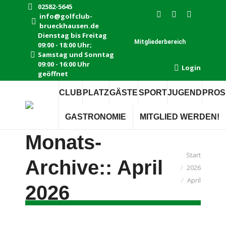
02582-5645
info@golfclub-
Instagram
Facebook
E-
brueckhausen.de
page
page
Mail
Dienstag bis Freitag
Mitgliederbereich
09:00 - 18:00 Uhr;
opens
opens
page
Samstag und Sonntag
in
in
opens
09:00 - 16:00 Uhr
Login
new
new
in
geöffnet
window
window
new
CLUB
PLATZ
GÄSTE
SPORT
JUGEND
PROS
window
GASTRONOMIE
MITGLIED WERDEN!
Monats-
Sie befinden
Start
Archive::
April
2026
sich hier:
April
2026