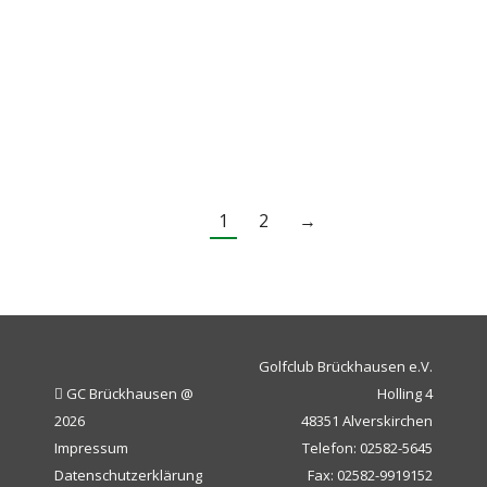
diesem Wettbewerb handelt es sich um
die NRW-Mannschaftsmeisterschaft,
die durch ein besonderes Format
heraussticht. Jedes Jahr gibt es…
1
2
→
Golfclub Brückhausen e.V.
GC Brückhausen @
Holling 4
2026
48351 Alverskirchen
Impressum
Telefon: 02582-5645
Datenschutzerklärung
Fax: 02582-9919152