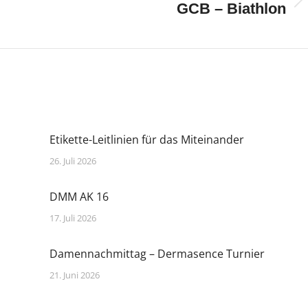
Nächster
GCB – Biathlon
Beitrag:
Etikette-Leitlinien für das Miteinander
26. Juli 2026
DMM AK 16
17. Juli 2026
Damennachmittag – Dermasence Turnier
21. Juni 2026