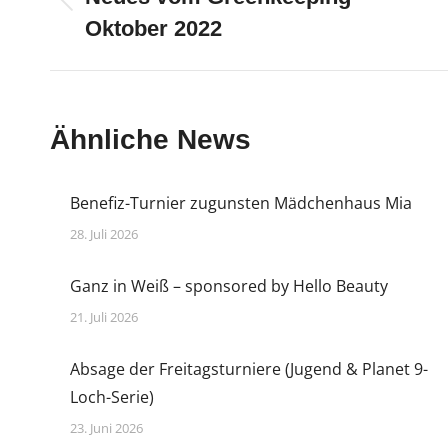
Vorheriger
Oktober 2022
Beitrag:
Ähnliche News
Benefiz-Turnier zugunsten Mädchenhaus Mia
28. Juli 2026
Ganz in Weiß – sponsored by Hello Beauty
21. Juli 2026
Absage der Freitagsturniere (Jugend & Planet 9-
Loch-Serie)
23. Juni 2026