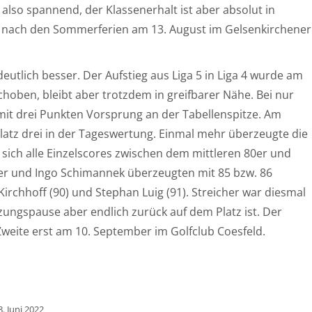
 also spannend, der Klassenerhalt ist aber absolut in
igt nach den Sommerferien am 13. August im Gelsenkirchener
eutlich besser. Der Aufstieg aus Liga 5 in Liga 4 wurde am
ben, bleibt aber trotzdem in greifbarer Nähe. Bei nur
mit drei Punkten Vorsprung an der Tabellenspitze. Am
latz drei in der Tageswertung. Einmal mehr überzeugte die
ich alle Einzelscores zwischen dem mittleren 80er und
ger und Ingo Schimannek überzeugten mit 85 bzw. 86
Kirchhoff (90) und Stephan Luig (91). Streicher war diesmal
tzungspause aber endlich zurück auf dem Platz ist. Der
 Zweite erst am 10. September im Golfclub Coesfeld.
8. Juni 2022