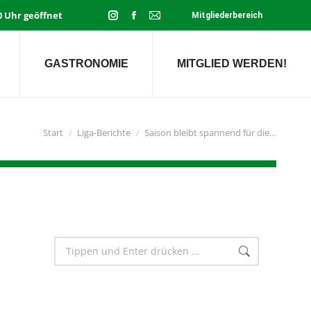
00 Uhr geöffnet
Mitgliederbereich
Instagram
Facebook
E-
page
page
Mail
opens
opens
page
GASTRONOMIE
MITGLIED WERDEN!
in
in
opens
new
new
in
window
window
new
window
Sie befinden sich hier:
Start
Liga-Berichte
Saison bleibt spannend für die…
Search: