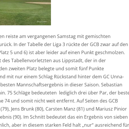
ren reiste am vergangenen Samstag mit gemischten
rück. In der Tabelle der Liga 3 rückte der GCB zwar auf den
Platz 5 und 6) ist aber leider auf einen Punkt geschmolzen.
t des Tabellenvorletzten aus Lippstadt, der in der
en zweiten Platz belegte und somit fünf Punkte
nd mit nur einem Schlag Rückstand hinter dem GC Unna-
 besten Mannschaftsergebnis in dieser Saison. Sebastian
n. 75 Schläge bedeuteten lediglich drei über Par, der best
 74 und somit nicht weit entfernt. Auf Seiten des GCB
(79), Jens Brunk (80), Carsten Manz (81) und Mariusz Pinior
rgebnis (90). Im Schnitt bedeutet das ein Ergebnis von sieben
lich, aber in diesem starken Feld halt „nur“ ausreichend fü