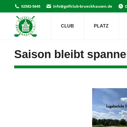
02582-5645
info@golfclub-brueckhausen.de
D
CLUB
PLATZ
Saison bleibt spanne