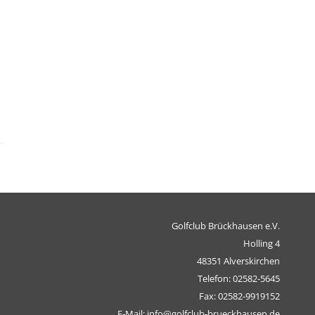
Golfclub Brückhausen e.V.
Holling 4
48351 Alverskirchen
Telefon: 02582-5645
Fax: 02582-9919152
E-Mail: info@golfclub-brueckhausen.de