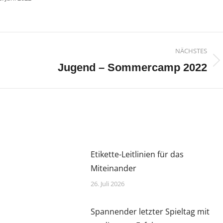
n
NÄCHSTES
Nächster
Jugend – Sommercamp 2022
Beitrag:
Etikette-Leitlinien für das
Miteinander
26. Juli 2026
Spannender letzter Spieltag mit