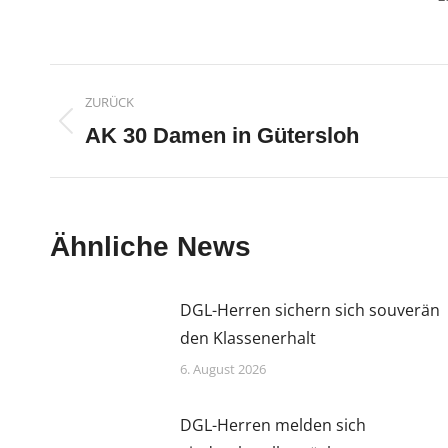
Kommentarnavigatio
ZURÜCK
Vorheriger
AK 30 Damen in Gütersloh
Beitrag:
Ähnliche News
DGL-Herren sichern sich souverän
den Klassenerhalt
6. August 2026
DGL-Herren melden sich