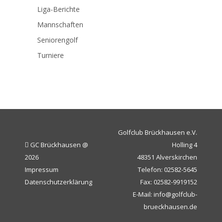
Liga-Berichte
Mannschaften
Seniorengolf
Turniere
Golfclub Brückhausen e.V.
GC Brückhausen @
Holling 4
2026
48351 Alverskirchen
Impressum
Telefon: 02582-5645
Datenschutzerklärung
Fax: 02582-9919152
E-Mail: info@golfclub-
brueckhausen.de