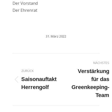
Der Vorstand
Der Ehrenrat
31. März 2022
Kommentarnavigatio
NÄCHSTES
Verstärkung
ZURÜCK
Saisonauftakt
für das
Vorheriger
Nächster
Herrengolf
Greenkeeping-
Beitrag:
Beitrag:
Team