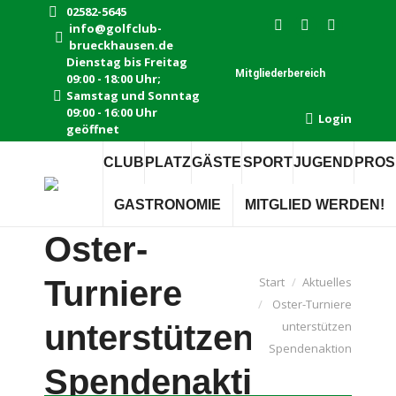
02582-5645
info@golfclub-
Instagram
Facebook
E-
brueckhausen.de
page
page
Mail
Dienstag bis Freitag
Mitgliederbereich
09:00 - 18:00 Uhr;
opens
opens
page
Samstag und Sonntag
in
in
opens
09:00 - 16:00 Uhr
Login
new
new
in
geöffnet
window
window
new
CLUB
PLATZ
GÄSTE
SPORT
JUGEND
PROS
window
GASTRONOMIE
MITGLIED WERDEN!
Oster-
Turniere
Sie befinden sich hier:
Start
Aktuelles
Oster-Turniere
unterstützen
unterstützen
Spendenaktion
Spendenaktion