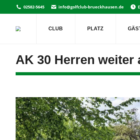
02582-5645
info@golfclub-brueckhausen.de
D
CLUB
PLATZ
GÄS
AK 30 Herren weiter