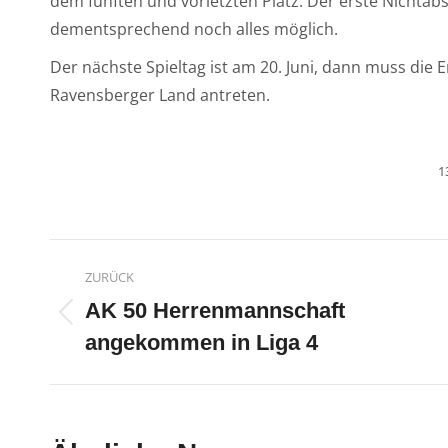
dem fünften und vorletzten Platz. Der erste Nichtabsti
dementsprechend noch alles möglich.
Der nächste Spieltag ist am 20. Juni, dann muss die
Ravensberger Land antreten.
1
Kommentarnavigatio
ZURÜCK
AK 50 Herrenmannschaft
Vorheriger
angekommen in Liga 4
Beitrag: