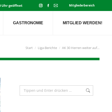
00 Uhr geöffnet
Mitgliederbereich
Instagram
Facebook
E-
page
page
Mail
opens
opens
page
GASTRONOMIE
MITGLIED WERDEN!
in
in
opens
new
new
in
window
window
new
window
Sie befinden sich hier:
Start
Liga-Berichte
AK 30 Herren weiter auf…
Search: