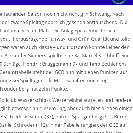
 laufenden Saison noch nicht richtig in Schwung. Nach
 der zweite Spieltag sportlich gesehen enttäuschend. Die
auf dem vierten Platz. Die Anlage präsentierte sich in
yout, herausragende Fairway- und Grün-Qualität und tolle
ngen waren auch klasse – und trotzdem konnte keiner der
. Alexander Siemers spielte eine 82, Marcel Kirchhoff eine
 90 Schläge, Hendrik Brüggemann 97 und Timo Bethlehem
r Gesamttabelle steht der GCB nun mit sieben Punkten auf
h nur zwei Spieltagen alle Mannschaften noch eng
a-Fröndenberg hat zehn Punkte.
olfclub Wasserschloss Westerwinkel antreten und landete
öglich gewesen an diesem Tag, aber auch hier blieben einige
(85), Frederic Simon (87), Patrick Spangenberg (91), Bernd
aniel Schröder (112). In der Tabelle rangiert der GCB auf