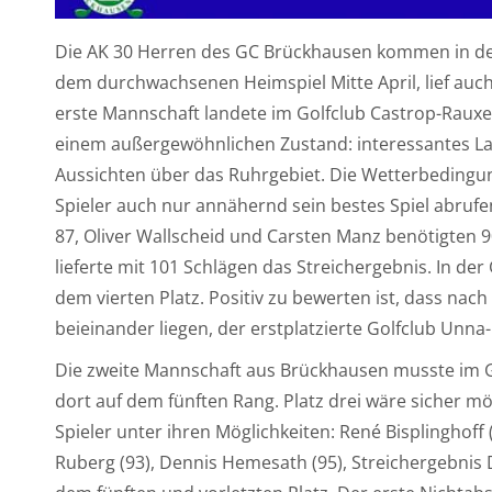
Die AK 30 Herren des GC Brückhausen kommen in der
dem durchwachsenen Heimspiel Mitte April, lief auch
erste Mannschaft landete im Golfclub Castrop-Rauxel 
einem außergewöhnlichen Zustand: interessantes La
Aussichten über das Ruhrgebiet. Die Wetterbedingu
Spieler auch nur annähernd sein bestes Spiel abrufen
87, Oliver Wallscheid und Carsten Manz benötigten
lieferte mit 101 Schlägen das Streichergebnis. In de
dem vierten Platz. Positiv zu bewerten ist, dass nac
beieinander liegen, der erstplatzierte Golfclub Unn
Die zweite Mannschaft aus Brückhausen musste im G
dort auf dem fünften Rang. Platz drei wäre sicher m
Spieler unter ihren Möglichkeiten: René Bisplinghoff 
Ruberg (93), Dennis Hemesath (95), Streichergebnis D