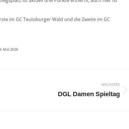
egsplatz ist aktuell drei Punkte entfernt, auch hier ist
 Erste im GC Teutoburger Wald und die Zweite im GC
3. Mai 2026
n
NÄCHSTES
Nächster
DGL Damen Spieltag
Beitrag: