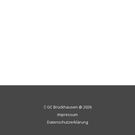
Institut für Landschaftsökologie der WWU
Münster, besuchte den GC Brückhausen.
Anlass des Besuches war das Bestreben des
Clubs, die biologische Vielfalt auf der Anlage
weiter zu erhöhen. Der Club und Prof. Hölzel
einigten sich auf eine Zusammenarbeit in
den nächsten Jahren. Der erste Schritt soll…
GC Brückhausen @ 2026
Impressum
Datenschutzerklärung