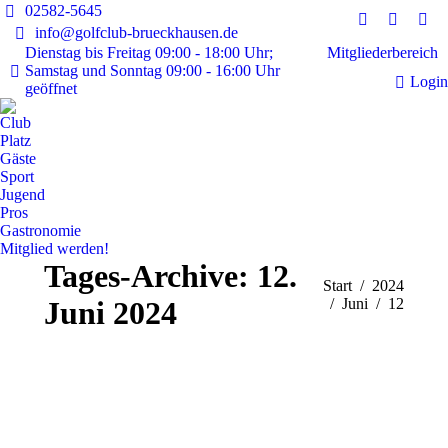
02582-5645
Instagram
Faceboo
E-
info@golfclub-brueckhausen.de
page
page
Mai
Mitgliederbereich
Dienstag bis Freitag 09:00 - 18:00 Uhr;
Samstag und Sonntag 09:00 - 16:00 Uhr
opens
opens
pag
Login
geöffnet
in
in
ope
new
new
in
Club
window
window
ne
Platz
Gäste
win
Sport
Jugend
Pros
Gastronomie
Mitglied werden!
Tages-Archive:
12.
Sie befinden sich hier:
Start
2024
Juni 2024
Juni
12