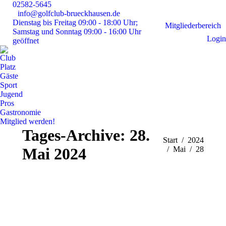
02582-5645
info@golfclub-brueckhausen.de
Instagram
Faceboo
E-
Dienstag bis Freitag 09:00 - 18:00 Uhr;
page
page
Mai
Mitgliederbereich
Samstag und Sonntag 09:00 - 16:00 Uhr
opens
opens
pag
Login
geöffnet
in
in
ope
Club
new
new
in
Platz
window
window
ne
Gäste
win
Sport
Jugend
Pros
Gastronomie
Mitglied werden!
Tages-Archive:
28.
Sie befinden sich hier:
Start
2024
Mai 2024
Mai
28