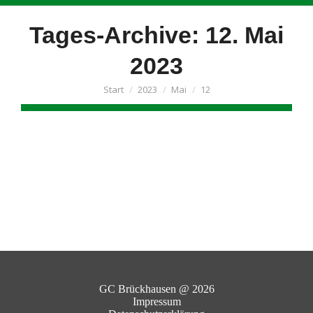
Tages-Archive:
12. Mai
2023
Sie befinden sich hier:
Start
2023
Mai
12
GC Brückhausen @ 2026
Impressum