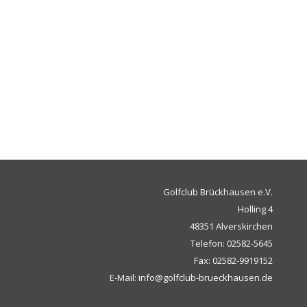
Golfclub Brückhausen e.V.
Holling 4
48351 Alverskirchen
Telefon: 02582-5645
Fax: 02582-9919152
E-Mail: info@golfclub-brueckhausen.de