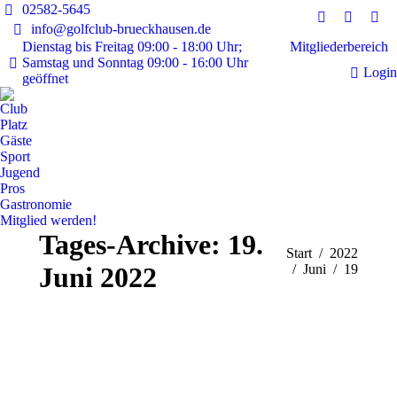
02582-5645
Instagram
Faceboo
E-
info@golfclub-brueckhausen.de
page
page
Mai
Mitgliederbereich
Dienstag bis Freitag 09:00 - 18:00 Uhr;
Samstag und Sonntag 09:00 - 16:00 Uhr
opens
opens
pag
Login
geöffnet
in
in
ope
new
new
in
Club
window
window
ne
Platz
Gäste
win
Sport
Jugend
Pros
Gastronomie
Mitglied werden!
Tages-Archive:
19.
Sie befinden sich hier:
Start
2022
Juni 2022
Juni
19