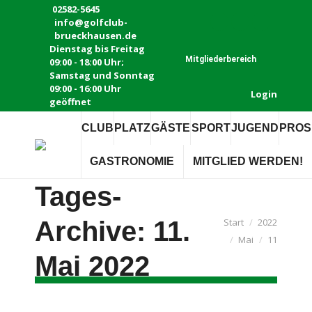
02582-5645
info@golfclub-
Instagram
Facebook
E-
brueckhausen.de
page
page
Mail
Dienstag bis Freitag
Mitgliederbereich
09:00 - 18:00 Uhr;
opens
opens
page
Samstag und Sonntag
in
in
opens
09:00 - 16:00 Uhr
Login
new
new
in
geöffnet
window
window
new
CLUB
PLATZ
GÄSTE
SPORT
JUGEND
PROS
window
GASTRONOMIE
MITGLIED WERDEN!
Tages-
Archive:
11.
Sie befinden sich
Start
2022
Mai
11
hier:
Mai 2022